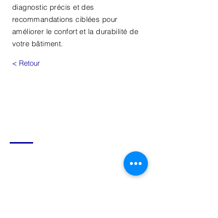
diagnostic précis et des
recommandations ciblées pour
améliorer le confort et la durabilité de
votre bâtiment.
< Retour
Liens utiles
Convention de services
Normes d'inspections
Déclaration du vendeur
Guide de référence des cycles de
vie et coûts d'une propriété